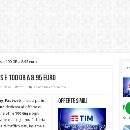
s e 100 GB a 8.95 euro
Rec
s e 100 GB a 8.95 euro
b
,
News
,
Offerte
Lascia un commento
Offerte simili
ay
,
Fastweb
lancia a partire
ne
dedicata all’offerta di
 che offre
100 Giga
ogni
a in questi giorni. L’’offerta
ga
di traffico dati, insieme a