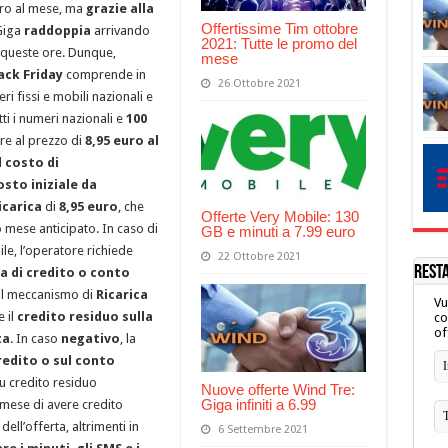
euro al mese, ma
grazie alla
Offertissime Tim ottobre
 Giga
raddoppia
arrivando
2021: Tutte le promo del
n queste ore. Dunque,
mese
ck Friday
comprende in
26 Ottobre 2021
ri fissi e mobili nazionali e
ti i numeri nazionali e
100
pre al prezzo di
8,95 euro al
l
costo di
osto iniziale da
icarica
di
8,95 euro
, che
Offerte Very Mobile: 130
 mese anticipato. In caso di
GB e minuti a 7.99 euro
le, l’operatore richiede
22 Ottobre 2021
REST
a di credito o conto
o il meccanismo di
Ricarica
Vu
 il
credito residuo sulla
co
of
ta
. In caso
negativo
, la
redito o sul conto
u credito residuo
Nuove offerte Wind Tre:
Giga infiniti a 6.99
 mese di avere credito
dell’offerta, altrimenti in
6 Settembre 2021