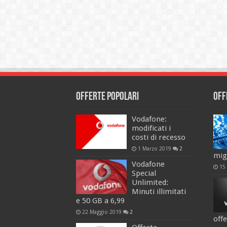
Offerte popolari
Off
Vodafone:
modificati i
costi di recesso
1 Marzo 2019
2
mig
Vodafone
15
Special
Unlimited:
Minuti illimitati
e 50 GB a 6,99
22 Maggio 2019
2
off