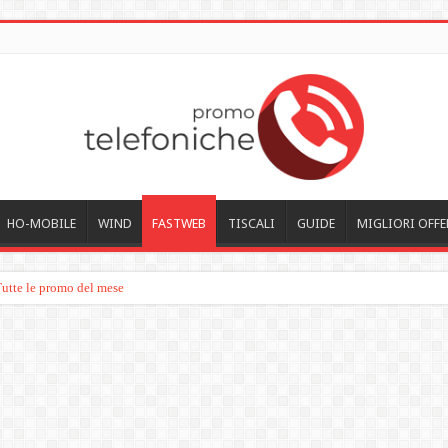
HO-MOBILE
WIND
FASTWEB
TISCALI
GUIDE
MIGLIORI OFFE
Tutte le promo del mese