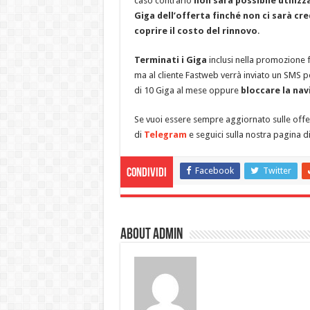
caso contrario
non sarà possibile utilizza
Giga dell’offerta finché non ci sarà cr
coprire il costo del rinnovo
.
Terminati i Giga
inclusi nella promozione 
ma al cliente Fastweb verrà inviato un SMS p
di 10 Giga al mese oppure
bloccare la nav
Se vuoi essere sempre aggiornato sulle offerte
di
Telegram
e seguici sulla nostra pagina d
Facebook
Twitter
Condividi
About admin