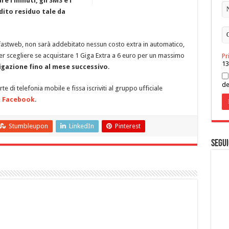
re i minuti, gli SMS e i
edito residuo tale da
fastweb, non sarà addebitato nessun costo extra in automatico,
er scegliere se acquistare 1 Giga Extra a 6 euro per un massimo
Pr
13
igazione fino al mese successivo
.
de
 di telefonia mobile e fissa iscriviti al gruppo ufficiale
i
Facebook
.
Stumbleupon
LinkedIn
Pinterest
Segui