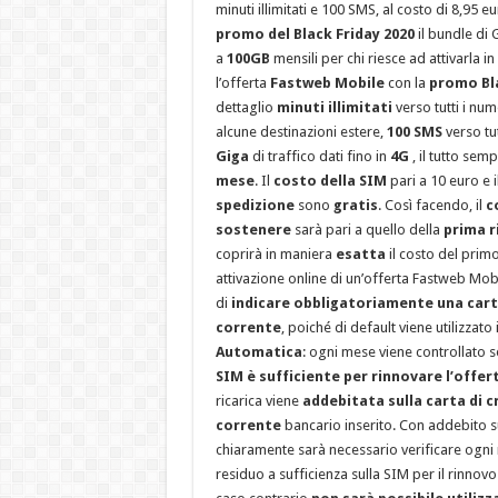
minuti illimitati e 100 SMS, al costo di 8,95 
promo del Black Friday 2020
il bundle di
a
100GB
mensili per chi riesce ad attivarla i
l’offerta
Fastweb Mobile
con la
promo Bla
dettaglio
minuti illimitati
verso tutti i nume
alcune destinazioni estere,
100 SMS
verso tut
Giga
di traffico dati fino in
4G
, il tutto sem
mese
. Il
costo della SIM
pari a 10 euro e i
spedizione
sono
gratis
. Così facendo, il
c
sostenere
sarà pari a quello della
prima r
coprirà in maniera
esatta
il costo del primo
attivazione online di un’offerta Fastweb Mobi
di
indicare obbligatoriamente una cart
corrente
, poiché di default viene utilizzat
Automatica
: ogni mese viene controllato se
SIM è sufficiente per rinnovare l’offer
ricarica viene
addebitata sulla carta di c
corrente
bancario inserito. Con addebito s
chiaramente sarà necessario verificare ogni
residuo a sufficienza sulla SIM per il rinnovo 