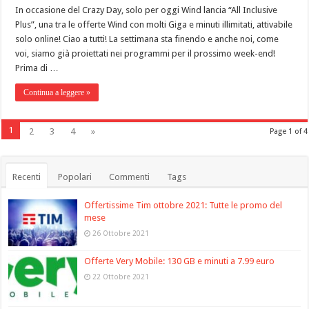
In occasione del Crazy Day, solo per oggi Wind lancia “All Inclusive
Plus”, una tra le offerte Wind con molti Giga e minuti illimitati, attivabile
solo online! Ciao a tutti! La settimana sta finendo e anche noi, come
voi, siamo già proiettati nei programmi per il prossimo week-end!
Prima di …
Continua a leggere »
1
2
3
4
»
Page 1 of 4
Recenti
Popolari
Commenti
Tags
Offertissime Tim ottobre 2021: Tutte le promo del
mese
26 Ottobre 2021
Offerte Very Mobile: 130 GB e minuti a 7.99 euro
22 Ottobre 2021