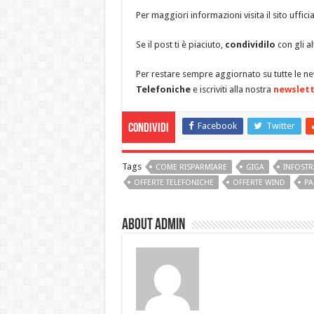
Per maggiori informazioni visita il sito ufficia
Se il post ti è piaciuto,
condividilo
con gli al
Per restare sempre aggiornato su tutte le n
Telefoniche
e iscriviti alla nostra
newslett
Facebook
Twitter
Condividi
Tags
COME RISPARMIARE
GIGA
INFOST
OFFERTE TELEFONICHE
OFFERTE WIND
PA
About admin