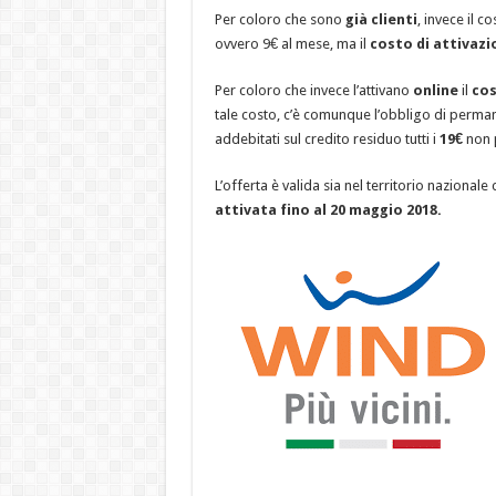
Per coloro che sono
già clienti
, invece il c
ovvero 9€ al mese, ma il
costo di attivaz
Per coloro che invece l’attivano
online
il
cos
tale costo, c’è comunque l’obbligo di permane
addebitati sul credito residuo tutti i
19€
non p
L’offerta è valida sia nel territorio nazional
attivata fino al 20 maggio 2018.