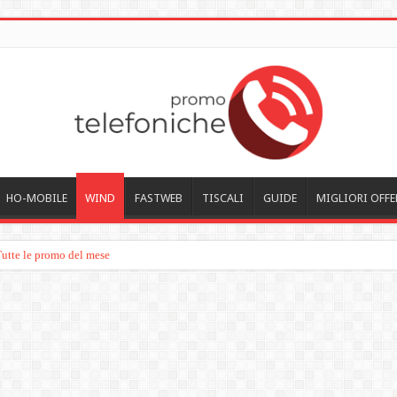
HO-MOBILE
WIND
FASTWEB
TISCALI
GUIDE
MIGLIORI OFFE
Tutte le promo del mese