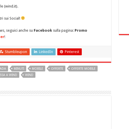
le (wind.it).
tri sui Social!
ews, seguici anche su
Facebook
sulla pagina:
Promo
er
!
Stumbleupon
LinkedIn
Pinterest
RADA
MINUTI
MOBILE
OFFERTE
OFFERTE MOBILE
SSA A WIND
WIND