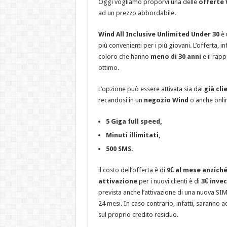
Oggi vogliamo proporvi una delle
offerte 
ad un prezzo abbordabile.
Wind All Inclusive Unlimited Under 30
è 
più convenienti per i più giovani. L’offerta, inf
coloro che hanno
meno di 30 anni
e il rapp
ottimo.
L’opzione può essere attivata sia dai
già cli
recandosi in un
negozio Wind
o anche onli
5 Giga full speed,
Minuti illimitati,
500 SMS.
il costo dell’offerta è di
9€ al mese anziché
attivazione
per i nuovi clienti è di
3€ invec
prevista anche l’attivazione di una nuova SI
24 mesi. In caso contrario, infatti, saranno a
sul proprio credito residuo.