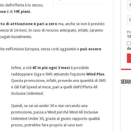
osto dell’offerta è lo stesso,
ione
è di
19€ pieni.
to di attivazione è pari a zero
ma, anche se non è previsto
nza di 24 mesi. In caso di recesso anticipato, infatti, saranno
Pr
13
agati inizialmente.
de
e che nell’Unione Europea, senza costi aggiuntivi e
può essere
Infine, a soli
6€ in più ogni 3 mesi
è possibile
raddoppiare Giga e SMS attivando l’opzione
Wind Plus
.
Questa promozione, infatti, prevede una quantità di SMS
Segui
e GB Full Speed al mese, pari a quelli dell’Offerta All
Inclusive Unlimited.
Quindi, se sei un under 30 e stai cercando una
promozione, passa a Wind perché Wind All Inclusive
Unlimited Under 30, grazie al giusto rapporto qualità
prezzo, potrebbe fare proprio al caso tuo!