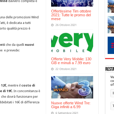
Wind
davvero completa e
Offertissime Tim ottobre
2021: Tutte le promo del
una delle promozioni Wind
mese
atti, è dedicata a tutti
26 Ottobre 2021
orto qualità prezzo è
enti
che da quelli
nuovi
ne e prevede:
Offerte Very Mobile: 130
GB e minuti a 7.99 euro
REST
22 Ottobre 2021
Vu
co
of
 12€
, mentre il
costo di
e di 19€
. In concomitanza è
M che dovrà funzionare per
ddebitati i 16€ di differenza
Nuove offerte Wind Tre:
Giga infiniti a 6.99
6 Settembre 2021