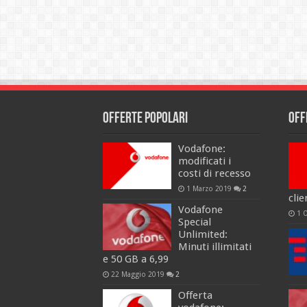
Offerte popolari
Off
Vodafone:
modificati i
costi di recesso
1 Marzo 2019
2
clie
Vodafone
1 
Special
Unlimited:
Minuti illimitati
e 50 GB a 6,99
22 Maggio 2019
2
Offerta