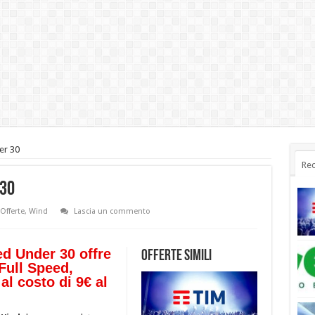
er 30
Rec
 30
Offerte
,
Wind
Lascia un commento
ed Under 30 offre
Offerte simili
 Full Speed,
al costo di 9€ al