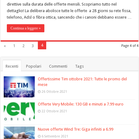
direttive sulla durata delle offerte mensili. Scopriamo tutto nel
dettaglio! La delibera abolisce tutte le offerte a 28 giorni su rete fissa,
telefono, Adsl o fibra ottica, sancendo che i canoni debbano essere …
Continua a leggere »
4
«
1
2
3
Page 4 of 4
Recenti
Popolari
Commenti
Tags
Offertissime Tim ottobre 2021: Tutte le promo del
mese
26 Ottobre 2021
Offerte Very Mobile: 130 GB e minuti a 7.99 euro
22 Ottobre 2021
Nuove offerte Wind Tre: Giga infiniti a 6.99
6 Settembre 2021