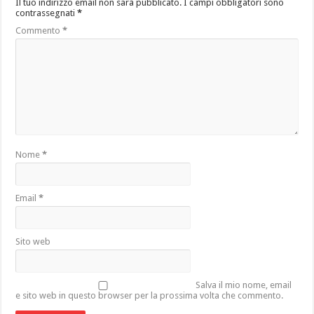
Il tuo indirizzo email non sarà pubblicato.
I campi obbligatori sono
contrassegnati
*
Commento
*
Nome
*
Email
*
Sito web
Salva il mio nome, email
e sito web in questo browser per la prossima volta che commento.