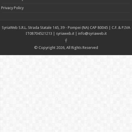
Privacy Policy
SyriaWeb S.R.L. Strada Statale 145, 39 - Pompei (NA) CAP 80045 | C.F. & P.IVA
IT08704521213 |
syriaweb.it |
info@syriaweb.it
© Copyright 2026, All Rights Reserved