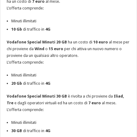
ha un costo di
7 euro
al mese.
L’offerta comprende:
Minuti illimitati
10 Gb
di traffico in
4G
Vodafone Special Minuti 20 GB
ha un costo di
10 euro
al mese per
chi proviene da
Wind
o
15 euro
per chi attiva un nuovo numero o
proviene da un qualsiasi altro operatore.
L’offerta comprende:
Minuti illimitati
20 Gb
di traffico in
4G
Vodafone Special Minuti 30 GB
è rivolta a chi proviene da
Iliad,
Tre
e dagli operatori virtuali ed ha un costo di
7 euro
al mese.
L’offerta comprende:
Minuti illimitati
30 GB
di traffico in
4G