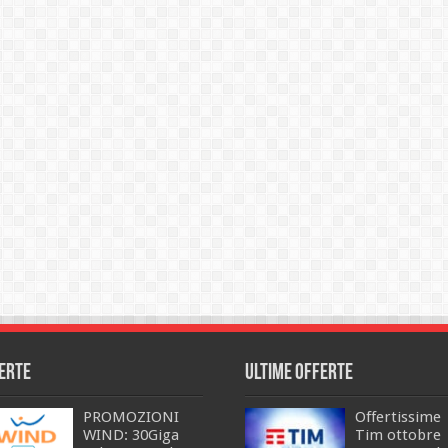
erte
Ultime offerte
PROMOZIONI
Offertissime
WIND: 30Giga
Tim ottobre