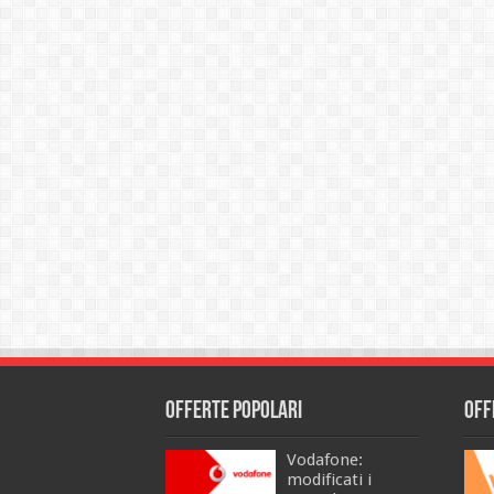
Offerte popolari
Off
Vodafone:
modificati i