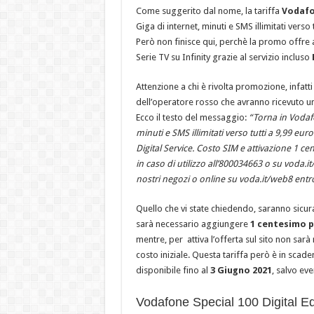
Come suggerito dal nome, la tariffa
Vodafo
Giga di internet, minuti e SMS illimitati verso 
Però non finisce qui, perchè la promo offre
Serie TV su Infinity grazie al servizio incluso
Attenzione a chi è rivolta promozione, infatti 
dell’operatore rosso che avranno ricevuto un
Ecco il testo del messaggio:
“Torna in Vodafo
minuti e SMS illimitati verso tutti a 9,99 eur
Digital Service. Costo SIM e attivazione 1 cent
in caso di utilizzo all’800034663 o su voda.it
nostri negozi o online su voda.it/web8 entr
Quello che vi state chiedendo, saranno sicura
sarà necessario aggiungere
1 centesimo pe
mentre, per attiva l’offerta sul sito non sarà
costo iniziale. Questa tariffa però è in scade
disponibile fino al
3 Giugno 2021
, salvo ev
Vodafone Special 100 Digital Ed