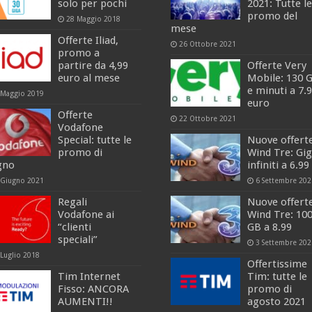
solo per pochi
2021: Tutte le
promo del
28 Maggio 2018
mese
Offerte Iliad,
26 Ottobre 2021
promo a
partire da 4,99
Offerte Very
euro al mese
Mobile: 130 
e minuti a 7.
 Maggio 2019
euro
Offerte
22 Ottobre 2021
Vodafone
Special: tutte le
Nuove offert
promo di
Wind Tre: Gi
gno
infiniti a 6.99
 Giugno 2021
6 Settembre 202
Regali
Nuove offert
Vodafone ai
Wind Tre: 10
“clienti
GB a 8.99
speciali”
3 Settembre 202
 Luglio 2018
Offertissime
Tim Internet
Tim: tutte le
Fisso: ANCORA
promo di
AUMENTI!!
agosto 2021