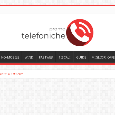
HO-MOBILE
WIND
FASTWEB
TISCALI
GUIDE
MIGLIORI OFFE
inuti a 7.99 euro