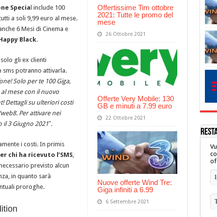
Offertissime Tim ottobre
ne Specia
l include 100
2021: Tutte le promo del
tutti a soli 9,99 euro al mese.
mese
 anche 6 Mesi di Cinema e
26 Ottobre 2021
Happy Black
.
solo gli ex clienti
 sms potranno attivarla.
ne! Solo per te 100 Giga,
o al mese con il nuovo
Offerte Very Mobile: 130
! Dettagli su ulteriori costi
GB e minuti a 7.99 euro
/web8. Per attivare nei
22 Ottobre 2021
o il 3 Giugno 2021″.
REST
mente i costi. In primis
Vu
co
r chi ha ricevuto l’SMS
,
of
 necessario previsto alcun
nza, in quanto sarà
Nuove offerte Wind Tre:
entuali proroghe.
Giga infiniti a 6.99
6 Settembre 2021
ition