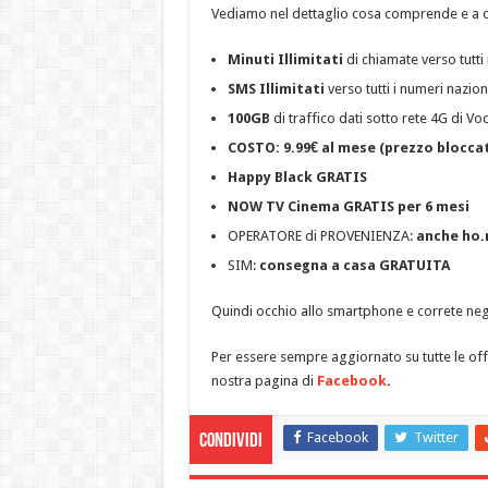
Vediamo nel dettaglio cosa comprende e a chi
Minuti Illimitati
di chiamate verso tutti 
SMS Illimitati
verso tutti i numeri naziona
100GB
di traffico dati sotto rete 4G di V
COSTO: 9.99€ al mese
(prezzo bloccat
Happy Black GRATIS
NOW TV Cinema GRATIS per 6 mesi
OPERATORE di PROVENIENZA:
anche ho.
SIM:
consegna a casa GRATUITA
Quindi occhio allo smartphone e correte negl
Per essere sempre aggiornato su tutte le offer
nostra pagina di
Facebook
.
Facebook
Twitter
Condividi