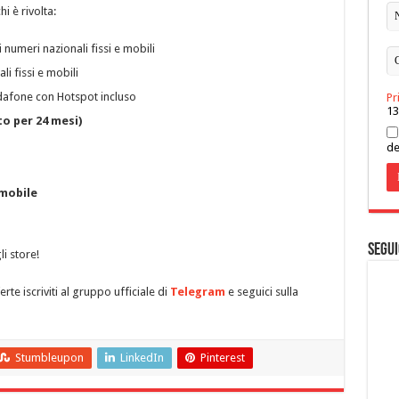
 è rivolta:
i numeri nazionali fissi e mobili
li fissi e mobili
odafone con Hotspot incluso
Pr
13
o per 24 mesi)
de
mobile
Segui
i store!
te iscriviti al gruppo ufficiale di
Telegram
e seguici sulla
Stumbleupon
LinkedIn
Pinterest