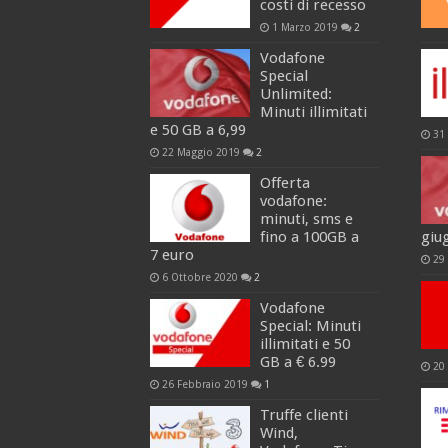
costi di recesso
1 Marzo 2019
2
Vodafone
Special
Unlimited:
Minuti illimitati
e 50 GB a 6,99
31
22 Maggio 2019
2
Offerta
vodafone:
minuti, sms e
fino a 100GB a
giu
7 euro
29
6 Ottobre 2020
2
Vodafone
Special: Minuti
illimitati e 50
GB a € 6.99
20
26 Febbraio 2019
1
Truffe clienti
Wind,