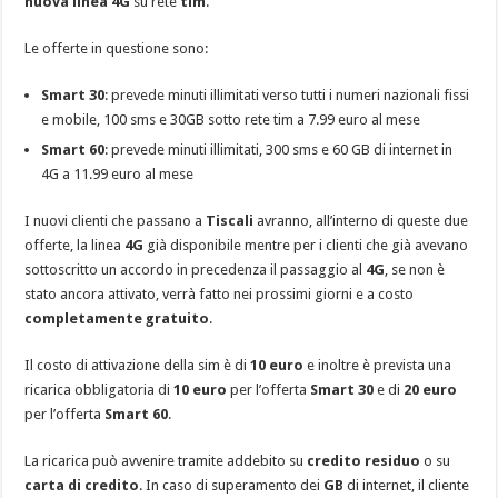
nuova linea 4G
su rete
tim
.
Le offerte in questione sono:
Smart 30
: prevede minuti illimitati verso tutti i numeri nazionali fissi
e mobile, 100 sms e 30GB sotto rete tim a 7.99 euro al mese
Smart 60
: prevede minuti illimitati, 300 sms e 60 GB di internet in
4G a 11.99 euro al mese
I nuovi clienti che passano a
Tiscali
avranno, all’interno di queste due
offerte, la linea
4G
già disponibile mentre per i clienti che già avevano
sottoscritto un accordo in precedenza il passaggio al
4G
, se non è
stato ancora attivato, verrà fatto nei prossimi giorni e a costo
completamente gratuito
.
Il costo di attivazione della sim è di
10 euro
e inoltre è prevista una
ricarica obbligatoria di
10 euro
per l’offerta
Smart 30
e di
20 euro
per l’offerta
Smart 60
.
La ricarica può avvenire tramite addebito su
credito residuo
o su
carta di credito
. In caso di superamento dei
GB
di internet, il cliente