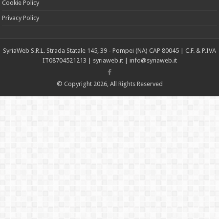
Cookie Policy
Privacy Policy
SyriaWeb S.R.L. Strada Statale 145, 39 - Pompei (NA) CAP 80045 | C.F. & P.IVA
IT08704521213 |
syriaweb.it |
info@syriaweb.it
© Copyright 2026, All Rights Reserved