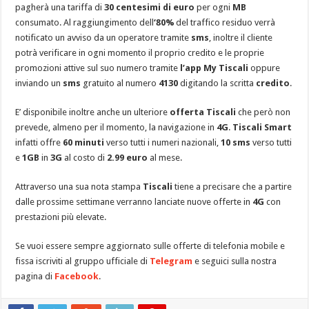
pagherà una tariffa di
30 centesimi di euro
per ogni
MB
consumato. Al raggiungimento dell
‘80%
del traffico residuo verrà
notificato un avviso da un operatore tramite
sms
, inoltre il cliente
potrà verificare in ogni momento il proprio credito e le proprie
promozioni attive sul suo numero tramite
l’app My Tiscali
oppure
inviando un
sms
gratuito al numero
4130
digitando la scritta
credito
.
E’ disponibile inoltre anche un ulteriore
offerta Tiscali
che però non
prevede, almeno per il momento, la navigazione in
4G
.
Tiscali Smart
infatti offre
60 minuti
verso tutti i numeri nazionali,
10 sms
verso tutti
e
1GB
in
3G
al costo di
2.99 euro
al mese.
Attraverso una sua nota stampa
Tiscali
tiene a precisare che a partire
dalle prossime settimane verranno lanciate nuove offerte in
4G
con
prestazioni più elevate.
Se vuoi essere sempre aggiornato sulle offerte di telefonia mobile e
fissa iscriviti al gruppo ufficiale di
Telegram
e seguici sulla nostra
pagina di
Facebook
.