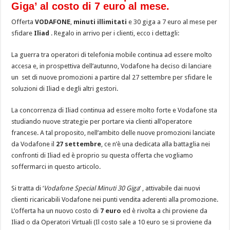
Giga’ al costo di 7 euro al mese.
Offerta
VODAFONE
,
minuti illimitati
e 30 giga a 7 euro al mese per
sfidare
Iliad
. Regalo in arrivo per i clienti, ecco i dettagli:
La guerra tra operatori di telefonia mobile continua ad essere molto
accesa e, in prospettiva dell’autunno, Vodafone ha deciso di lanciare
un set di nuove promozioni a partire dal 27 settembre per sfidare le
soluzioni di Iliad e degli altri gestori.
La concorrenza di Iliad continua ad essere molto forte e Vodafone sta
studiando nuove strategie per portare via clienti all’operatore
francese. A tal proposito, nell’ambito delle nuove promozioni lanciate
da Vodafone il
27 settembre
, ce n’è una dedicata alla battaglia nei
confronti di Iliad ed è proprio su questa offerta che vogliamo
soffermarci in questo articolo.
Si tratta di ‘
Vodafone Special Minuti 30 Giga
‘ , attivabile dai nuovi
clienti ricaricabili Vodafone nei punti vendita aderenti alla promozione.
L’offerta ha un nuovo costo di
7 euro
ed è rivolta a chi proviene da
Iliad o da Operatori Virtuali (Il costo sale a 10 euro se si proviene da