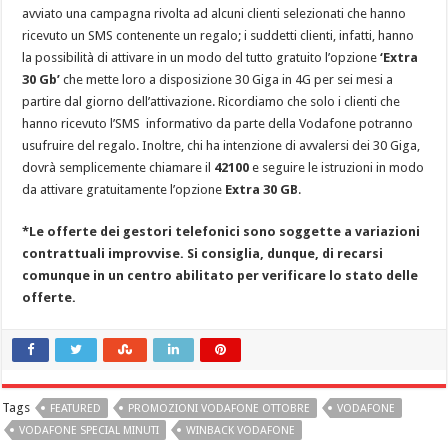
avviato una campagna rivolta ad alcuni clienti selezionati che hanno
ricevuto un SMS contenente un regalo; i suddetti clienti, infatti, hanno
la possibilità di attivare in un modo del tutto gratuito l’opzione
‘Extra
30 Gb’
che mette loro a disposizione 30 Giga in 4G per sei mesi a
partire dal giorno dell’attivazione. Ricordiamo che solo i clienti che
hanno ricevuto l’SMS informativo da parte della Vodafone potranno
usufruire del regalo. Inoltre, chi ha intenzione di avvalersi dei 30 Giga,
dovrà semplicemente chiamare il
42100
e seguire le istruzioni in modo
da attivare gratuitamente l’opzione
Extra 30 GB
.
*Le offerte dei gestori telefonici sono soggette a variazioni
contrattuali improvvise. Si consiglia, dunque, di recarsi
comunque in un centro abilitato per verificare lo stato delle
offerte.
Tags
FEATURED
PROMOZIONI VODAFONE OTTOBRE
VODAFONE
VODAFONE SPECIAL MINUTI
WINBACK VODAFONE