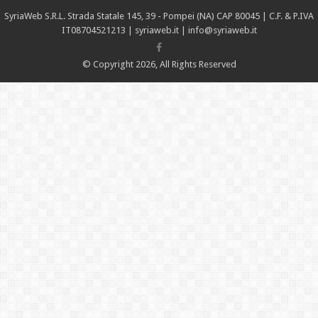
SyriaWeb S.R.L. Strada Statale 145, 39 - Pompei (NA) CAP 80045 | C.F. & P.IVA
IT08704521213 |
syriaweb.it |
info@syriaweb.it
© Copyright 2026, All Rights Reserved