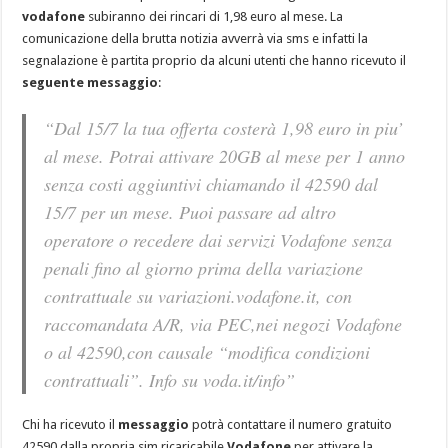
vodafone
subiranno dei rincari di 1,98 euro al mese. La
comunicazione della brutta notizia avverrà via sms e infatti la
segnalazione è partita proprio da alcuni utenti che hanno ricevuto il
seguente messaggio
:
“Dal 15/7 la tua offerta costerà 1,98 euro in piu’
al mese. Potrai attivare 20GB al mese per 1 anno
senza costi aggiuntivi chiamando il 42590 dal
15/7 per un mese. Puoi passare ad altro
operatore o recedere dai servizi Vodafone senza
penali fino al giorno prima della variazione
contrattuale su variazioni.vodafone.it, con
raccomandata A/R, via PEC,nei negozi Vodafone
o al 42590,con causale “modifica condizioni
contrattuali”. Info su voda.it/info”
Chi ha ricevuto il
messaggio
potrà contattare il numero gratuito
42590 dalla propria sim ricaricabile
Vodafone
per attivare la