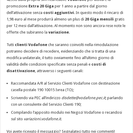
promozione
Extra 20 Giga
per 1 anno a partire dal giorno
dell’attivazione senza
costi aggiuntivi
. In questo modo il rincaro di
1,98 euro al mese produrrà almeno un plus di
20 Giga mensili
gratis
per 12 mesi dall’attivazione. Al momento non sono ancora rese note le
offerte che subiranno la
variazione
.
Tutti
clienti Vodafone
che saranno coinvolti nella rimodulazione
potranno decidere di recedere, evidenziando che si tratta di una
modifica unilaterale, il tutto ovviamente fino all’ultimo giorno di
validità delle condizioni specificate senza penali e
costi di
disattivazione
, attraverso i seguenti canali:
Raccomandata A/R al Servizio Clienti Vodafone con destinazione
casella postale 190 10015 Ivrea (TO);
Scrivendo via PEC all’indirizzo
disdette@vodafone.pec.it
; parlando
con un consulente del Servizio Clienti 190;
Compilando l’apposito modulo nei Negozi Vodafone o recandosi
sul sito
variazioni.vodafone.it
.
Voi avete ricevuto il messaggio? Segnalateci tutto nei commenti!