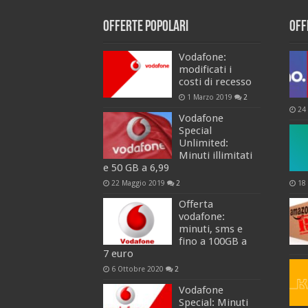
Offerte popolari
Off
Vodafone:
modificati i
costi di recesso
1 Marzo 2019
2
24
Vodafone
Special
Unlimited:
Minuti illimitati
e 50 GB a 6,99
22 Maggio 2019
2
18
Offerta
vodafone:
minuti, sms e
fino a 100GB a
7 euro
6 Ottobre 2020
2
Vodafone
Special: Minuti