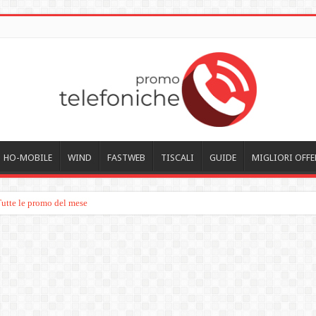
HO-MOBILE
WIND
FASTWEB
TISCALI
GUIDE
MIGLIORI OFFE
Tutte le promo del mese