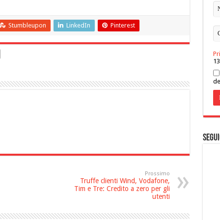
Stumbleupon
LinkedIn
Pinterest
Pr
13
de
Segui
Prossimo
Truffe clienti Wind, Vodafone,
Tim e Tre: Credito a zero per gli
utenti