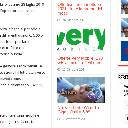
Offertissime Tim ottobre
dal prossimo 28 luglio 2019
2021: Tutte le promo del
l’operatore agli utenti
mese
26 Ottobre 2021
osta in base al periodo di
 differenti quindi 6, 6,99 o
odafone, per farsi
di traffico dati
roprio bundle.
Offerte Very Mobile: 130
GB e minuti a 7.99 euro
e gestore senza penali. In
22 Ottobre 2021
issione f il tutto attraverso
REST
ni.vodafone.it, con
fone o chiamando il 42828,
Vu
co
of
Nuove offerte Wind Tre:
Giga infiniti a 6.99
te di telefonia mobile e
6 Settembre 2021
m
e seguici sulla nostra