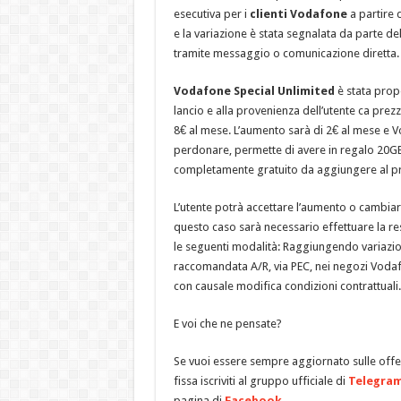
esecutiva per i
clienti Vodafone
a partire 
e la variazione è stata segnalata da parte del
tramite messaggio o comunicazione diretta.
Vodafone Special Unlimited
è stata prop
lancio e alla provenienza dell’utente ca prezzi
8€ al mese. L’aumento sarà di 2€ al mese e V
perdonare, permette di avere in regalo 20GB 
completamente gratuito da aggiungere al p
L’utente potrà accettare l’aumento o cambiar
questo caso sarà necessario effettuare la resc
le seguenti modalità: Raggiungendo variazio
raccomandata A/R, via PEC, nei negozi Voda
con causale modifica condizioni contrattuali.
E voi che ne pensate?
Se vuoi essere sempre aggiornato sulle offer
fissa iscriviti al gruppo ufficiale di
Telegra
pagina di
Facebook
.