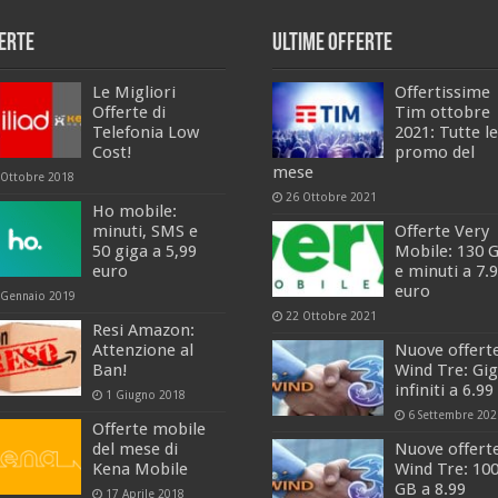
erte
Ultime offerte
Le Migliori
Offertissime
Offerte di
Tim ottobre
Telefonia Low
2021: Tutte le
Cost!
promo del
mese
 Ottobre 2018
26 Ottobre 2021
Ho mobile:
minuti, SMS e
Offerte Very
50 giga a 5,99
Mobile: 130 
euro
e minuti a 7.
euro
 Gennaio 2019
22 Ottobre 2021
Resi Amazon:
Attenzione al
Nuove offert
Ban!
Wind Tre: Gi
infiniti a 6.99
1 Giugno 2018
6 Settembre 202
Offerte mobile
del mese di
Nuove offert
Kena Mobile
Wind Tre: 10
GB a 8.99
17 Aprile 2018